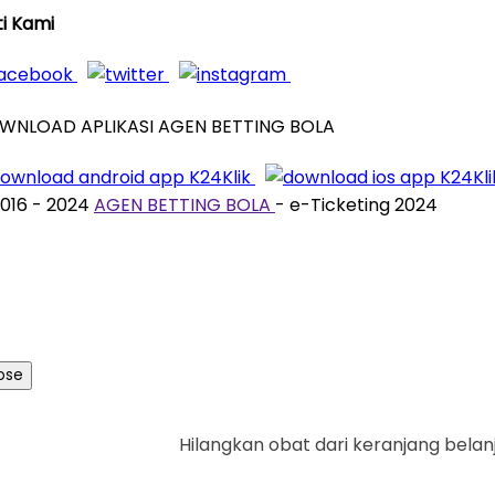
ti Kami
WNLOAD APLIKASI AGEN BETTING BOLA
016 - 2024
AGEN BETTING BOLA
- e-Ticketing 2024
ose
Hilangkan obat dari keranjang belan
Ya
Tid