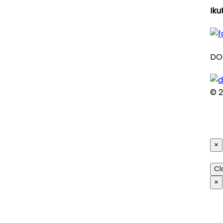
Iku
DO
© 2
×
Cl
×