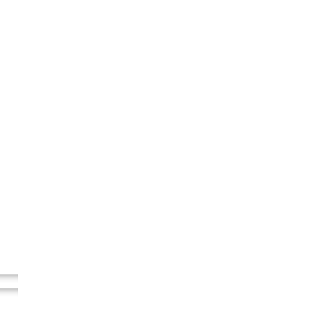
..
..
..