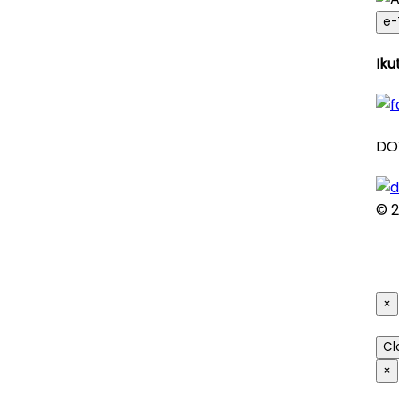
e-
Iku
DO
© 2
×
Cl
×