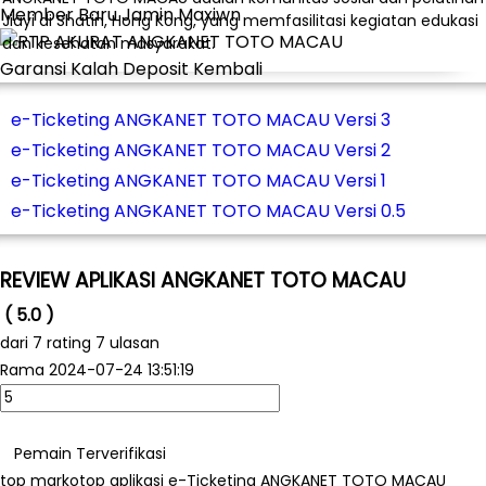
Member Baru Jamin Maxiwn
Jiayi di Shatin, Hong Kong, yang memfasilitasi kegiatan edukasi
dan kesehatan masyarakat.
Garansi Kalah Deposit Kembali
e-Ticketing ANGKANET TOTO MACAU Versi 3
e-Ticketing ANGKANET TOTO MACAU Versi 2
e-Ticketing ANGKANET TOTO MACAU Versi 1
e-Ticketing ANGKANET TOTO MACAU Versi 0.5
REVIEW APLIKASI ANGKANET TOTO MACAU
( 5.0 )
dari
7
rating 7 ulasan
Rama
2024-07-24 13:51:19
Pemain Terverifikasi
top markotop aplikasi e-Ticketing ANGKANET TOTO MACAU