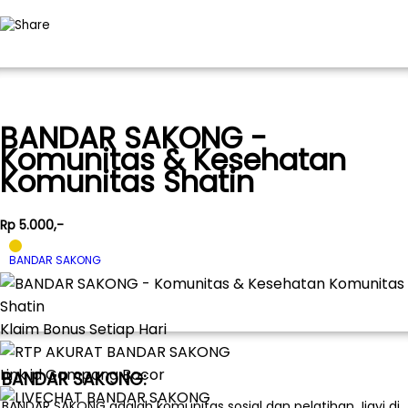
BANDAR SAKONG -
Komunitas & Kesehatan
Komunitas Shatin
Rp 5.000,-
BANDAR SAKONG
Klaim Bonus Setiap Hari
Link id Gampang Bocor
BANDAR SAKONG:
BANDAR SAKONG adalah komunitas sosial dan pelatihan Jiayi di