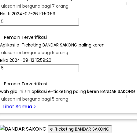
...
ulasan ini berguna bagi 7 orang
Hasti
2024-07-26 10:50:59
Pemain Terverifikasi
Aplikasi e-Ticketing BANDAR SAKONG paling keren
...
ulasan ini berguna bagi 5 orang
Riko
2024-09-12 15:59:20
Pemain Terverifikasi
wah gila ini sih aplikasi e-ticketing paling keren BANDAR SAKONG
...
ulasan ini berguna bagi 5 orang
Lihat Semua >
e-Ticketing BANDAR SAKONG