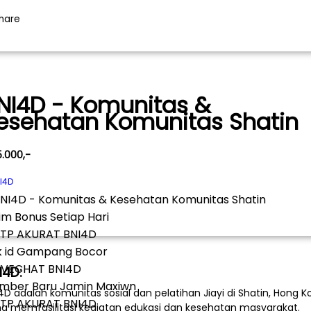
NI4D - Komunitas &
esehatan Komunitas Shatin
5.000,-
I4D
im Bonus Setiap Hari
k id Gampang Bocor
I4D:
mber Baru Jamin Maxiwn
4D adalah komunitas sosial dan pelatihan Jiayi di Shatin, Hong K
g memfasilitasi kegiatan edukasi dan kesehatan masyarakat.