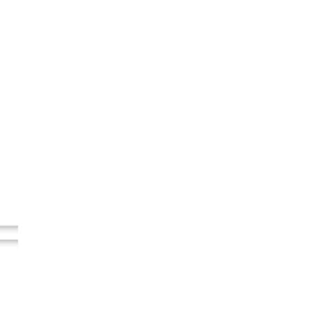
..
..