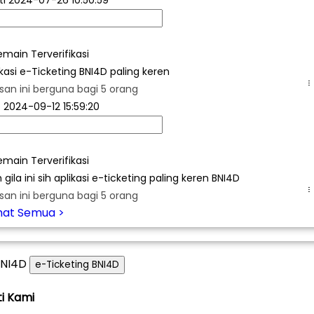
emain Terverifikasi
ikasi e-Ticketing BNI4D paling keren
.
san ini berguna bagi 5 orang
o
2024-09-12 15:59:20
emain Terverifikasi
 gila ini sih aplikasi e-ticketing paling keren BNI4D
.
san ini berguna bagi 5 orang
ihat Semua >
e-Ticketing BNI4D
ti Kami