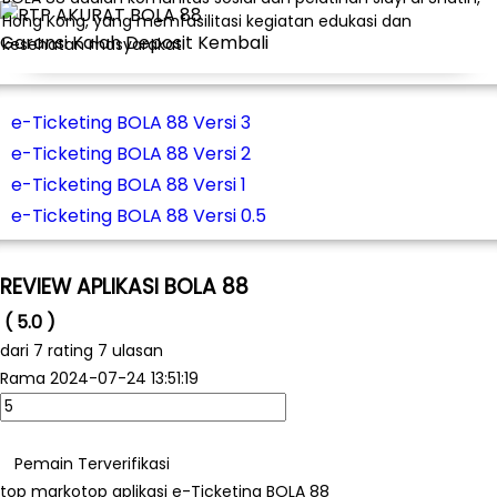
Hong Kong, yang memfasilitasi kegiatan edukasi dan
Garansi Kalah Deposit Kembali
kesehatan masyarakat.
e-Ticketing BOLA 88 Versi 3
e-Ticketing BOLA 88 Versi 2
e-Ticketing BOLA 88 Versi 1
e-Ticketing BOLA 88 Versi 0.5
REVIEW APLIKASI BOLA 88
( 5.0 )
dari
7
rating 7 ulasan
Rama
2024-07-24 13:51:19
Pemain Terverifikasi
top markotop aplikasi e-Ticketing BOLA 88