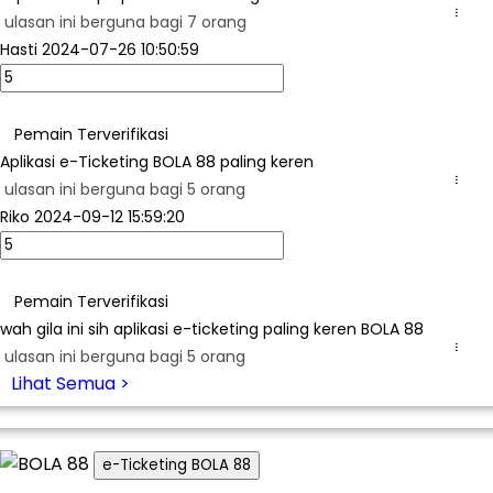
...
ulasan ini berguna bagi 7 orang
Hasti
2024-07-26 10:50:59
Pemain Terverifikasi
Aplikasi e-Ticketing BOLA 88 paling keren
...
ulasan ini berguna bagi 5 orang
Riko
2024-09-12 15:59:20
Pemain Terverifikasi
wah gila ini sih aplikasi e-ticketing paling keren BOLA 88
...
ulasan ini berguna bagi 5 orang
Lihat Semua >
e-Ticketing BOLA 88