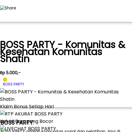
BOSS PARTY - Komunitas &
Kesehatan Komunitas
Shatin
Rp 5.000,-
BOSS PARTY
Klaim Bonus Setiap Hari
Link id Gampang Bocor
BOSS PARTY:
BOSS PARTY adalah komunitas sosial dan pelatihan Jiayi di