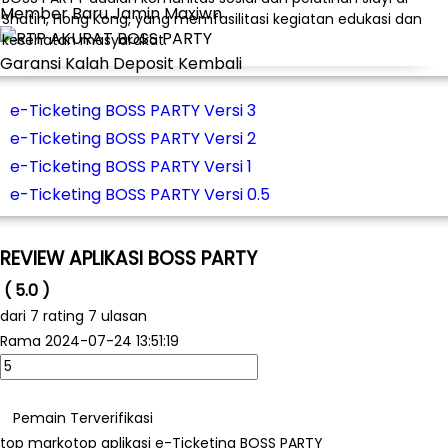
Member Baru Jamin Maxiwn
Shatin, Hong Kong, yang memfasilitasi kegiatan edukasi dan
kesehatan masyarakat.
Garansi Kalah Deposit Kembali
e-Ticketing BOSS PARTY Versi 3
e-Ticketing BOSS PARTY Versi 2
e-Ticketing BOSS PARTY Versi 1
e-Ticketing BOSS PARTY Versi 0.5
REVIEW APLIKASI BOSS PARTY
( 5.0 )
dari
7
rating 7 ulasan
Rama
2024-07-24 13:51:19
Pemain Terverifikasi
top markotop aplikasi e-Ticketing BOSS PARTY