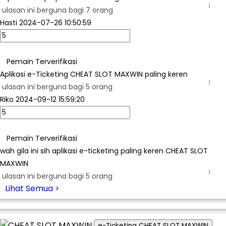
...
ulasan ini berguna bagi 7 orang
Hasti
2024-07-26 10:50:59
Pemain Terverifikasi
Aplikasi e-Ticketing CHEAT SLOT MAXWIN paling keren
...
ulasan ini berguna bagi 5 orang
Riko
2024-09-12 15:59:20
Pemain Terverifikasi
wah gila ini sih aplikasi e-ticketing paling keren CHEAT SLOT
MAXWIN
...
ulasan ini berguna bagi 5 orang
Lihat Semua >
e-Ticketing CHEAT SLOT MAXWIN