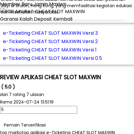
Member Baru Jamin Maxiwn
Jiayi di Shatin, Hong Kong, yang memfasilitasi kegiatan edukasi
dan kesehatan masyarakat.
Garansi Kalah Deposit Kembali
e-Ticketing CHEAT SLOT MAXWIN Versi 3
e-Ticketing CHEAT SLOT MAXWIN Versi 2
e-Ticketing CHEAT SLOT MAXWIN Versi 1
e-Ticketing CHEAT SLOT MAXWIN Versi 0.5
REVIEW APLIKASI CHEAT SLOT MAXWIN
( 5.0 )
dari
7
rating 7 ulasan
Rama
2024-07-24 13:51:19
Pemain Terverifikasi
top markotop aplikasi e-Ticketing CHEAT SLOT MAXWIN