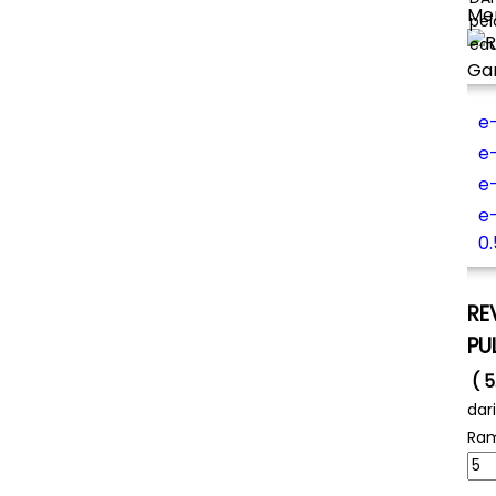
Me
pel
edu
Gar
e
e
e
e
0.
RE
PU
( 5
dar
Ra