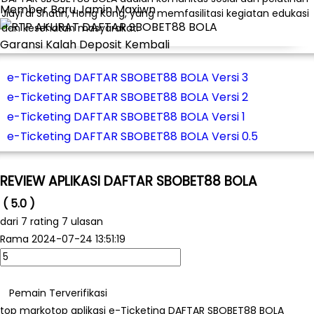
Member Baru Jamin Maxiwn
Jiayi di Shatin, Hong Kong, yang memfasilitasi kegiatan edukasi
dan kesehatan masyarakat.
Garansi Kalah Deposit Kembali
e-Ticketing DAFTAR SBOBET88 BOLA Versi 3
e-Ticketing DAFTAR SBOBET88 BOLA Versi 2
e-Ticketing DAFTAR SBOBET88 BOLA Versi 1
e-Ticketing DAFTAR SBOBET88 BOLA Versi 0.5
REVIEW APLIKASI DAFTAR SBOBET88 BOLA
( 5.0 )
dari
7
rating 7 ulasan
Rama
2024-07-24 13:51:19
Pemain Terverifikasi
top markotop aplikasi e-Ticketing DAFTAR SBOBET88 BOLA