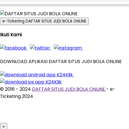
e-Ticketing DAFTAR SITUS JUDI BOLA ONLINE
Ikuti Kami
DOWNLOAD APLIKASI DAFTAR SITUS JUDI BOLA ONLINE
© 2016 - 2024
DAFTAR SITUS JUDI BOLA ONLINE
- e-
Ticketing 2024
×