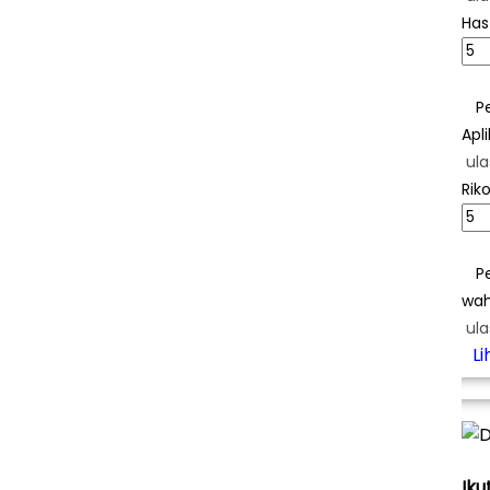
Has
P
Apl
ula
Rik
P
wah
ula
L
Iku