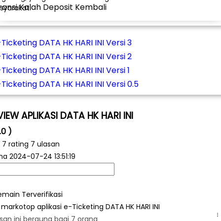
ansi Kalah Deposit Kembali
yarakat.
Ticketing DATA HK HARI INI Versi 3
Ticketing DATA HK HARI INI Versi 2
Ticketing DATA HK HARI INI Versi 1
Ticketing DATA HK HARI INI Versi 0.5
VIEW APLIKASI DATA HK HARI INI
.0 )
i
7
rating 7 ulasan
ma
2024-07-24 13:51:19
emain Terverifikasi
 markotop aplikasi e-Ticketing DATA HK HARI INI
.
san ini berguna bagi 7 orang