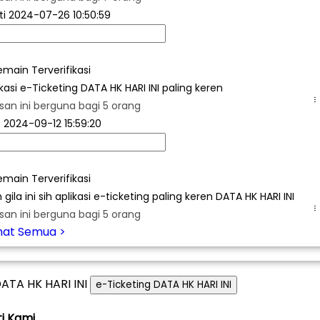
ti
2024-07-26 10:50:59
emain Terverifikasi
ikasi e-Ticketing DATA HK HARI INI paling keren
.
san ini berguna bagi 5 orang
o
2024-09-12 15:59:20
emain Terverifikasi
 gila ini sih aplikasi e-ticketing paling keren DATA HK HARI INI
.
san ini berguna bagi 5 orang
ihat Semua >
e-Ticketing DATA HK HARI INI
ti Kami