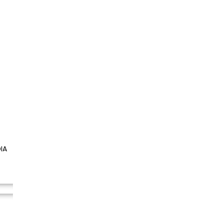
..
..
DIA
..