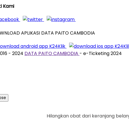
ti Kami
WNLOAD APLIKASI DATA PAITO CAMBODIA
016 - 2024
DATA PAITO CAMBODIA
- e-Ticketing 2024
ose
Hilangkan obat dari keranjang belan
Ya
Tid