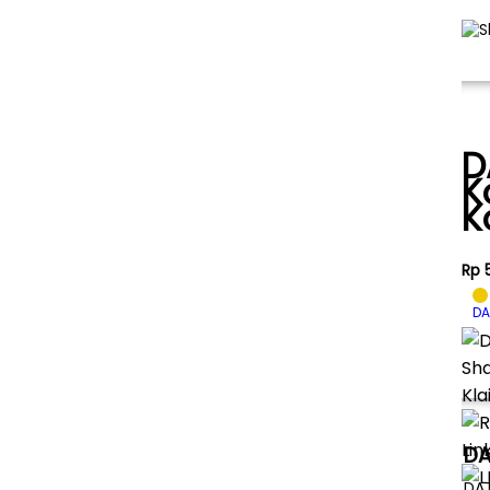
D
K
K
Rp 
DA
Kla
Lin
DA
DAT