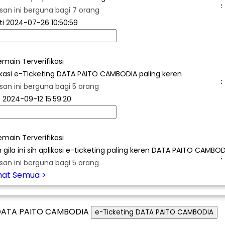
.
san ini berguna bagi 7 orang
ti
2024-07-26 10:50:59
emain Terverifikasi
ikasi e-Ticketing DATA PAITO CAMBODIA paling keren
.
san ini berguna bagi 5 orang
o
2024-09-12 15:59:20
emain Terverifikasi
 gila ini sih aplikasi e-ticketing paling keren DATA PAITO CAMBO
.
san ini berguna bagi 5 orang
ihat Semua >
e-Ticketing DATA PAITO CAMBODIA