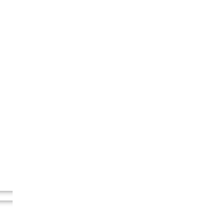
..
..
..