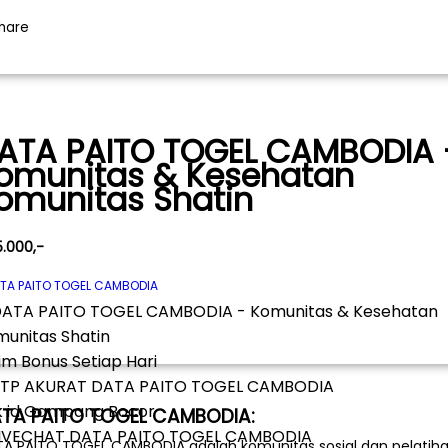
ATA PAITO TOGEL CAMBODIA 
omunitas & Kesehatan
omunitas Shatin
5.000,-
TA PAITO TOGEL CAMBODIA
im Bonus Setiap Hari
k id Gampang Bocor
TA PAITO TOGEL CAMBODIA:
A PAITO TOGEL CAMBODIA adalah komunitas sosial dan pelatih