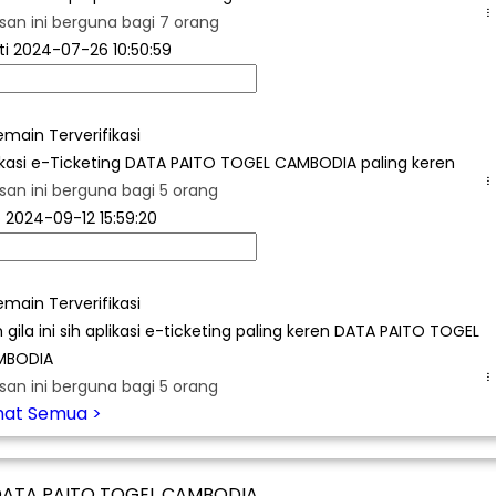
.
san ini berguna bagi 7 orang
ti
2024-07-26 10:50:59
emain Terverifikasi
ikasi e-Ticketing DATA PAITO TOGEL CAMBODIA paling keren
.
san ini berguna bagi 5 orang
o
2024-09-12 15:59:20
emain Terverifikasi
 gila ini sih aplikasi e-ticketing paling keren DATA PAITO TOGEL
MBODIA
.
san ini berguna bagi 5 orang
ihat Semua >