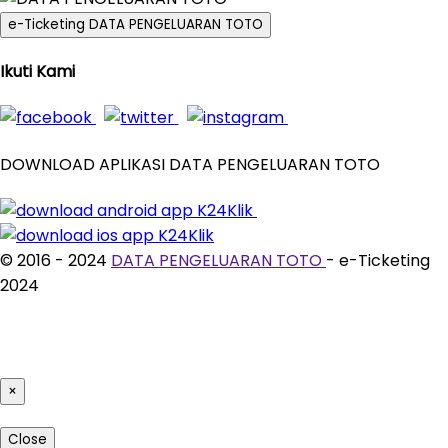
e-Ticketing DATA PENGELUARAN TOTO
Ikuti Kami
DOWNLOAD APLIKASI DATA PENGELUARAN TOTO
© 2016 - 2024
DATA PENGELUARAN TOTO
- e-Ticketing
2024
×
Close