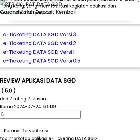
Hong Kong, yang memfasilitasi kegiatan edukasi dan
Garansi Kalah Deposit Kembali
kesehatan masyarakat.
e-Ticketing DATA SGD Versi 3
e-Ticketing DATA SGD Versi 2
e-Ticketing DATA SGD Versi 1
e-Ticketing DATA SGD Versi 0.5
REVIEW APLIKASI DATA SGD
( 5.0 )
dari
7
rating 7 ulasan
Rama
2024-07-24 13:51:19
Pemain Terverifikasi
top markotop aplikasi e-Ticketing DATA SGD