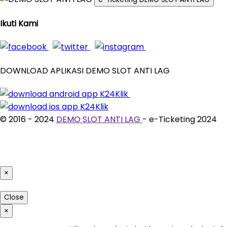
Ikuti Kami
DOWNLOAD APLIKASI DEMO SLOT ANTI LAG
© 2016 - 2024
DEMO SLOT ANTI LAG
- e-Ticketing 2024
×
Close
×