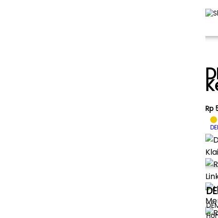
D
K
Rp 
DE
Kla
Lin
DE
Me
DEM
Hon