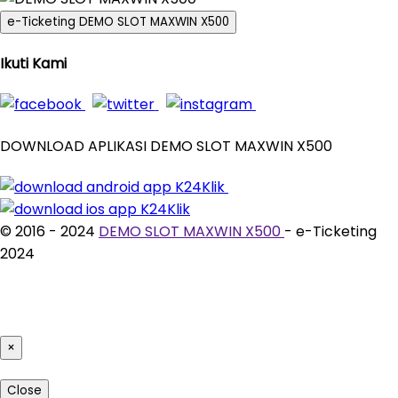
e-Ticketing DEMO SLOT MAXWIN X500
Ikuti Kami
DOWNLOAD APLIKASI DEMO SLOT MAXWIN X500
© 2016 - 2024
DEMO SLOT MAXWIN X500
- e-Ticketing
2024
×
Close