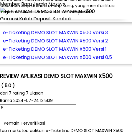
Member Baru Jamin Maxiwn
pelatihan Jiayi di Shatin, Hong Kong, yang memfasilitasi
kegiatan edukasi dan kesehatan masyarakat.
Garansi Kalah Deposit Kembali
e-Ticketing DEMO SLOT MAXWIN X500 Versi 3
e-Ticketing DEMO SLOT MAXWIN X500 Versi 2
e-Ticketing DEMO SLOT MAXWIN X500 Versi 1
e-Ticketing DEMO SLOT MAXWIN X500 Versi 0.5
REVIEW APLIKASI DEMO SLOT MAXWIN X500
( 5.0 )
dari
7
rating 7 ulasan
Rama
2024-07-24 13:51:19
Pemain Terverifikasi
top markotop aplikasi e-Ticketing DEMO SLOT MAXWIN X500