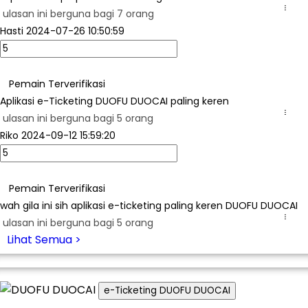
...
ulasan ini berguna bagi 7 orang
Hasti
2024-07-26 10:50:59
Pemain Terverifikasi
Aplikasi e-Ticketing DUOFU DUOCAI paling keren
...
ulasan ini berguna bagi 5 orang
Riko
2024-09-12 15:59:20
Pemain Terverifikasi
wah gila ini sih aplikasi e-ticketing paling keren DUOFU DUOCAI
...
ulasan ini berguna bagi 5 orang
Lihat Semua >
e-Ticketing DUOFU DUOCAI