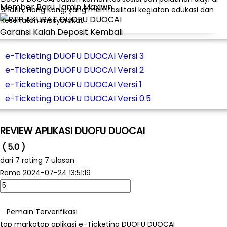
Member Baru Jamin Maxiwn
Shatin, Hong Kong, yang memfasilitasi kegiatan edukasi dan
kesehatan masyarakat.
Garansi Kalah Deposit Kembali
e-Ticketing DUOFU DUOCAI Versi 3
e-Ticketing DUOFU DUOCAI Versi 2
e-Ticketing DUOFU DUOCAI Versi 1
e-Ticketing DUOFU DUOCAI Versi 0.5
REVIEW APLIKASI DUOFU DUOCAI
( 5.0 )
dari
7
rating 7 ulasan
Rama
2024-07-24 13:51:19
Pemain Terverifikasi
top markotop aplikasi e-Ticketing DUOFU DUOCAI