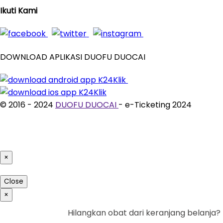
Ikuti Kami
DOWNLOAD APLIKASI DUOFU DUOCAI
© 2016 - 2024
DUOFU DUOCAI
- e-Ticketing 2024
×
Close
×
Hilangkan obat dari keranjang belanja?