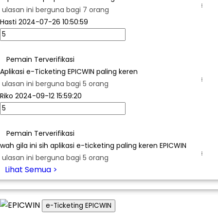
...
ulasan ini berguna bagi 7 orang
Hasti
2024-07-26 10:50:59
Pemain Terverifikasi
Aplikasi e-Ticketing EPICWIN paling keren
...
ulasan ini berguna bagi 5 orang
Riko
2024-09-12 15:59:20
Pemain Terverifikasi
wah gila ini sih aplikasi e-ticketing paling keren EPICWIN
...
ulasan ini berguna bagi 5 orang
Lihat Semua >
e-Ticketing EPICWIN