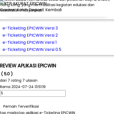
Hong Kong, yang memfasilitasi kegiatan edukasi dan
Garansi Kalah Deposit Kembali
kesehatan masyarakat.
e-Ticketing EPICWIN Versi 3
e-Ticketing EPICWIN Versi 2
e-Ticketing EPICWIN Versi 1
e-Ticketing EPICWIN Versi 0.5
REVIEW APLIKASI EPICWIN
( 5.0 )
dari
7
rating 7 ulasan
Rama
2024-07-24 13:51:19
Pemain Terverifikasi
top markotop aplikasi e-Ticketing EPICWIN