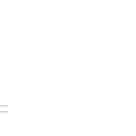
..
..