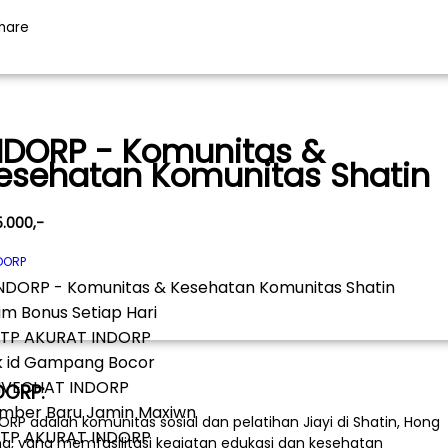
NDORP - Komunitas &
esehatan Komunitas Shatin
5.000,-
DORP
im Bonus Setiap Hari
k id Gampang Bocor
DORP:
mber Baru Jamin Maxiwn
ORP adalah komunitas sosial dan pelatihan Jiayi di Shatin, Hong
g, yang memfasilitasi kegiatan edukasi dan kesehatan