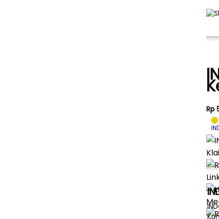
I
K
Rp 
IN
Kla
Lin
IN
Me
IND
Kon