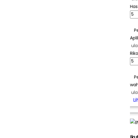
Has
P
Apl
ula
Rik
P
wah
ula
L
Iku