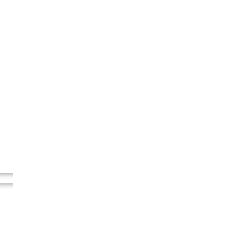
..
..