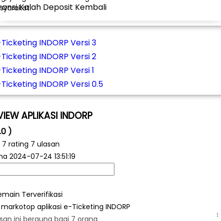
ansi Kalah Deposit Kembali
yarakat.
-Ticketing INDORP Versi 3
-Ticketing INDORP Versi 2
Ticketing INDORP Versi 1
-Ticketing INDORP Versi 0.5
VIEW APLIKASI INDORP
.0 )
i
7
rating 7 ulasan
ma
2024-07-24 13:51:19
emain Terverifikasi
 markotop aplikasi e-Ticketing INDORP
.
san ini berguna bagi 7 orang