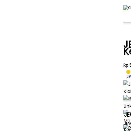
J
K
Rp 
JE
Kla
Lin
JE
Me
JEW
Kon