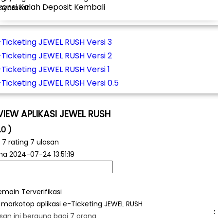
ansi Kalah Deposit Kembali
yarakat.
-Ticketing JEWEL RUSH Versi 3
-Ticketing JEWEL RUSH Versi 2
-Ticketing JEWEL RUSH Versi 1
-Ticketing JEWEL RUSH Versi 0.5
VIEW APLIKASI JEWEL RUSH
.0 )
i
7
rating 7 ulasan
ma
2024-07-24 13:51:19
emain Terverifikasi
 markotop aplikasi e-Ticketing JEWEL RUSH
.
san ini berguna bagi 7 orang