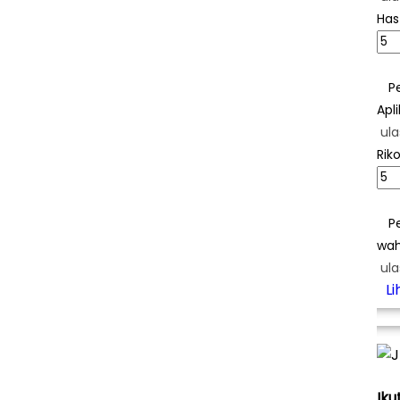
Has
P
Apl
ula
Rik
P
wah
ula
L
Iku