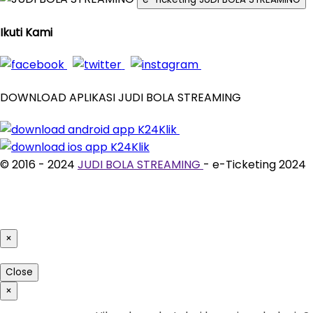
Ikuti Kami
DOWNLOAD APLIKASI JUDI BOLA STREAMING
© 2016 - 2024
JUDI BOLA STREAMING
- e-Ticketing 2024
×
Close
×