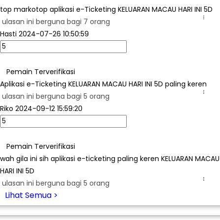
top markotop aplikasi e-Ticketing KELUARAN MACAU HARI INI 5D
...
ulasan ini berguna bagi 7 orang
Hasti
2024-07-26 10:50:59
Pemain Terverifikasi
Aplikasi e-Ticketing KELUARAN MACAU HARI INI 5D paling keren
...
ulasan ini berguna bagi 5 orang
Riko
2024-09-12 15:59:20
Pemain Terverifikasi
wah gila ini sih aplikasi e-ticketing paling keren KELUARAN MACAU
HARI INI 5D
...
ulasan ini berguna bagi 5 orang
Lihat Semua >