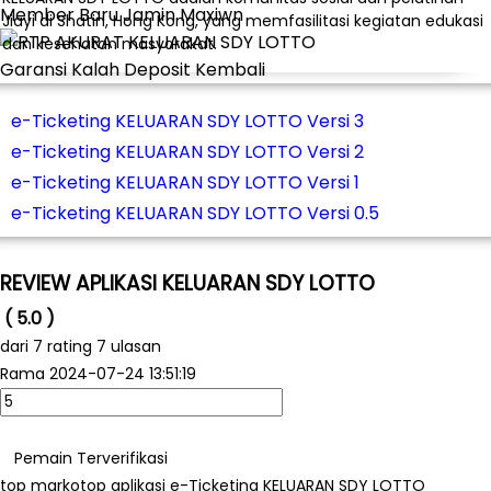
Member Baru Jamin Maxiwn
Jiayi di Shatin, Hong Kong, yang memfasilitasi kegiatan edukasi
dan kesehatan masyarakat.
Garansi Kalah Deposit Kembali
e-Ticketing KELUARAN SDY LOTTO Versi 3
e-Ticketing KELUARAN SDY LOTTO Versi 2
e-Ticketing KELUARAN SDY LOTTO Versi 1
e-Ticketing KELUARAN SDY LOTTO Versi 0.5
REVIEW APLIKASI KELUARAN SDY LOTTO
( 5.0 )
dari
7
rating 7 ulasan
Rama
2024-07-24 13:51:19
Pemain Terverifikasi
top markotop aplikasi e-Ticketing KELUARAN SDY LOTTO