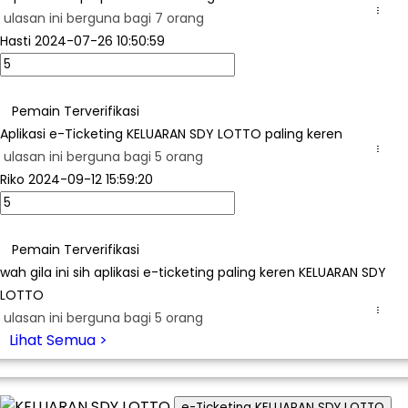
...
ulasan ini berguna bagi 7 orang
Hasti
2024-07-26 10:50:59
Pemain Terverifikasi
Aplikasi e-Ticketing KELUARAN SDY LOTTO paling keren
...
ulasan ini berguna bagi 5 orang
Riko
2024-09-12 15:59:20
Pemain Terverifikasi
wah gila ini sih aplikasi e-ticketing paling keren KELUARAN SDY
LOTTO
...
ulasan ini berguna bagi 5 orang
Lihat Semua >
e-Ticketing KELUARAN SDY LOTTO