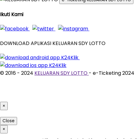
Ikuti Kami
DOWNLOAD APLIKASI KELUARAN SDY LOTTO
© 2016 - 2024
KELUARAN SDY LOTTO
- e-Ticketing 2024
×
Close
×