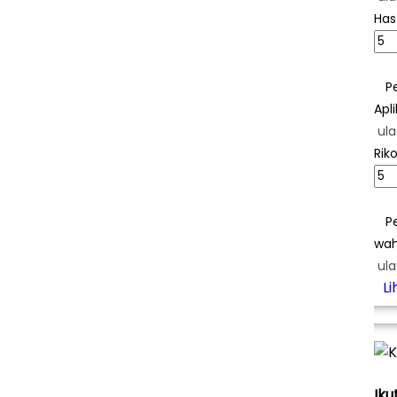
Has
P
Apl
ula
Rik
P
wah
ula
L
Iku