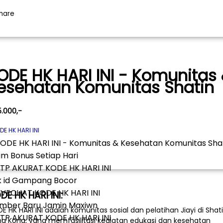
ODE HK HARI INI - Komunitas
esehatan Komunitas Shatin
5.000,-
DE HK HARI INI
im Bonus Setiap Hari
k id Gampang Bocor
DE HK HARI INI:
mber Baru Jamin Maxiwn
E HK HARI INI adalah komunitas sosial dan pelatihan Jiayi di Shati
g Kong, yang memfasilitasi kegiatan edukasi dan kesehatan