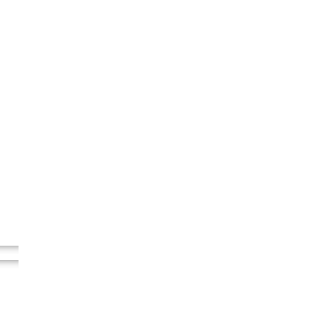
..
..