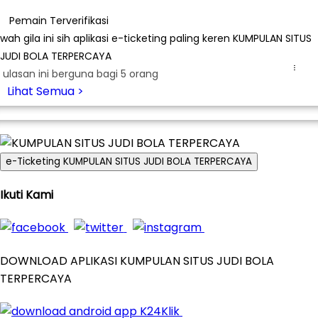
Pemain Terverifikasi
wah gila ini sih aplikasi e-ticketing paling keren KUMPULAN SITUS
JUDI BOLA TERPERCAYA
...
ulasan ini berguna bagi 5 orang
Lihat Semua >
e-Ticketing KUMPULAN SITUS JUDI BOLA TERPERCAYA
Ikuti Kami
DOWNLOAD APLIKASI KUMPULAN SITUS JUDI BOLA
TERPERCAYA