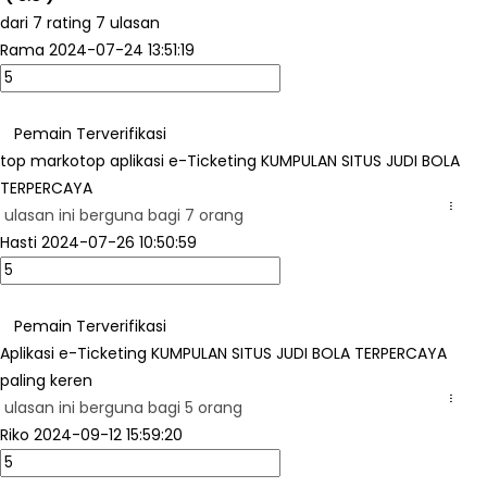
dari
7
rating 7 ulasan
Rama
2024-07-24 13:51:19
Pemain Terverifikasi
top markotop aplikasi e-Ticketing KUMPULAN SITUS JUDI BOLA
TERPERCAYA
...
ulasan ini berguna bagi 7 orang
Hasti
2024-07-26 10:50:59
Pemain Terverifikasi
Aplikasi e-Ticketing KUMPULAN SITUS JUDI BOLA TERPERCAYA
paling keren
...
ulasan ini berguna bagi 5 orang
Riko
2024-09-12 15:59:20