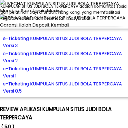
KUMPULAN SITUS JUDI BOLA TERPERCAYA adalah komunitas sosial
Member Baru Jamin Maxiwn
dan pelatihan Jiayi di Shatin, Hong Kong, yang memfasilitasi
kegiatan edukasi dan kesehatan masyarakat.
Garansi Kalah Deposit Kembali
e-Ticketing KUMPULAN SITUS JUDI BOLA TERPERCAYA
Versi 3
e-Ticketing KUMPULAN SITUS JUDI BOLA TERPERCAYA
Versi 2
e-Ticketing KUMPULAN SITUS JUDI BOLA TERPERCAYA
Versi 1
e-Ticketing KUMPULAN SITUS JUDI BOLA TERPERCAYA
Versi 0.5
REVIEW APLIKASI KUMPULAN SITUS JUDI BOLA
TERPERCAYA
( 5.0 )