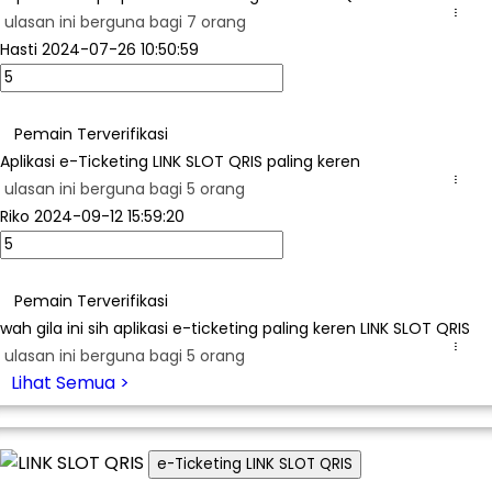
...
ulasan ini berguna bagi 7 orang
Hasti
2024-07-26 10:50:59
Pemain Terverifikasi
Aplikasi e-Ticketing LINK SLOT QRIS paling keren
...
ulasan ini berguna bagi 5 orang
Riko
2024-09-12 15:59:20
Pemain Terverifikasi
wah gila ini sih aplikasi e-ticketing paling keren LINK SLOT QRIS
...
ulasan ini berguna bagi 5 orang
Lihat Semua >
e-Ticketing LINK SLOT QRIS