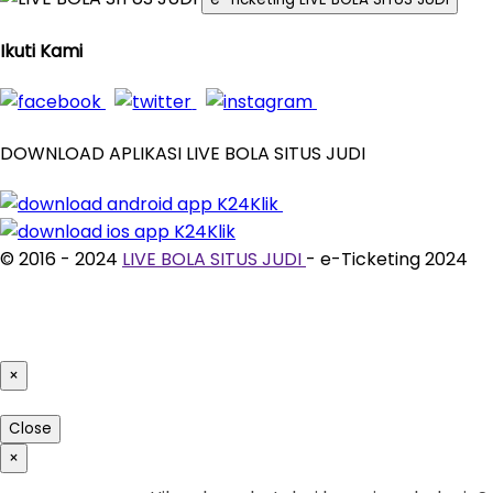
Ikuti Kami
DOWNLOAD APLIKASI LIVE BOLA SITUS JUDI
© 2016 - 2024
LIVE BOLA SITUS JUDI
- e-Ticketing 2024
×
Close
×