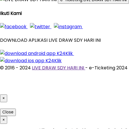
Ikuti Kami
DOWNLOAD APLIKASI LIVE DRAW SDY HARI INI
© 2016 - 2024
LIVE DRAW SDY HARI INI
- e-Ticketing 2024
×
Close
×