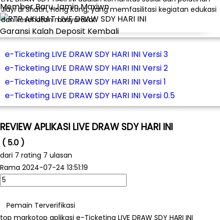
Member Baru Jamin Maxiwn
Jiayi di Shatin, Hong Kong, yang memfasilitasi kegiatan edukasi
dan kesehatan masyarakat.
Garansi Kalah Deposit Kembali
e-Ticketing LIVE DRAW SDY HARI INI Versi 3
e-Ticketing LIVE DRAW SDY HARI INI Versi 2
e-Ticketing LIVE DRAW SDY HARI INI Versi 1
e-Ticketing LIVE DRAW SDY HARI INI Versi 0.5
REVIEW APLIKASI LIVE DRAW SDY HARI INI
( 5.0 )
dari
7
rating 7 ulasan
Rama
2024-07-24 13:51:19
Pemain Terverifikasi
top markotop aplikasi e-Ticketing LIVE DRAW SDY HARI INI