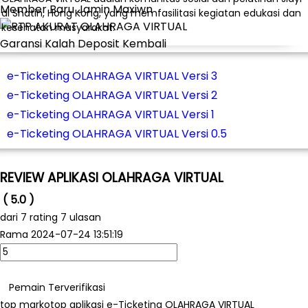
Member Baru Jamin Maxiwn
di Shatin, Hong Kong, yang memfasilitasi kegiatan edukasi dan
kesehatan masyarakat.
Garansi Kalah Deposit Kembali
e-Ticketing OLAHRAGA VIRTUAL Versi 3
e-Ticketing OLAHRAGA VIRTUAL Versi 2
e-Ticketing OLAHRAGA VIRTUAL Versi 1
e-Ticketing OLAHRAGA VIRTUAL Versi 0.5
REVIEW APLIKASI OLAHRAGA VIRTUAL
( 5.0 )
dari
7
rating 7 ulasan
Rama
2024-07-24 13:51:19
Pemain Terverifikasi
top markotop aplikasi e-Ticketing OLAHRAGA VIRTUAL