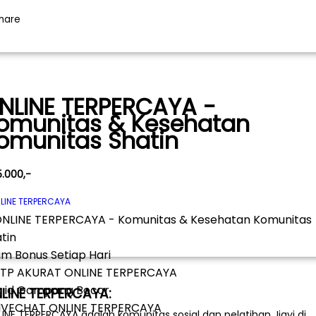
NLINE TERPERCAYA -
omunitas & Kesehatan
omunitas Shatin
5.000,-
LINE TERPERCAYA
im Bonus Setiap Hari
k id Gampang Bocor
LINE TERPERCAYA:
INE TERPERCAYA adalah komunitas sosial dan pelatihan Jiayi di