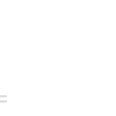
..
..
..