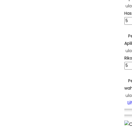
ula
Has
P
Apl
ula
Rik
P
wah
ula
L