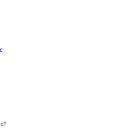
ja?
ak