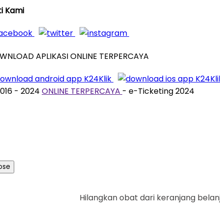
ti Kami
WNLOAD APLIKASI ONLINE TERPERCAYA
016 - 2024
ONLINE TERPERCAYA
- e-Ticketing 2024
ose
Hilangkan obat dari keranjang belan
Ya
Tid