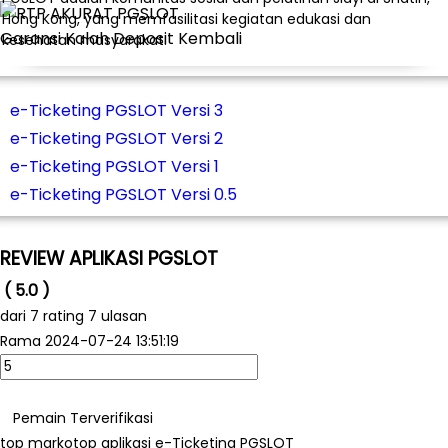
Hong Kong, yang memfasilitasi kegiatan edukasi dan
Garansi Kalah Deposit Kembali
kesehatan masyarakat.
e-Ticketing PGSLOT Versi 3
e-Ticketing PGSLOT Versi 2
e-Ticketing PGSLOT Versi 1
e-Ticketing PGSLOT Versi 0.5
REVIEW APLIKASI PGSLOT
( 5.0 )
dari
7
rating 7 ulasan
Rama
2024-07-24 13:51:19
Pemain Terverifikasi
top markotop aplikasi e-Ticketing PGSLOT