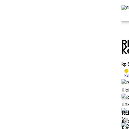
R
K
Rp 
RE
Kla
Lin
RE
Me
RED
Kon