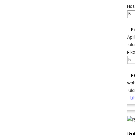
Has
P
Apl
ula
Rik
P
wah
ula
L
Iku