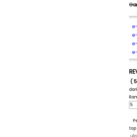
Gar
mas
e
e
e
e
RE
( 5
dar
Ra
P
top
ula