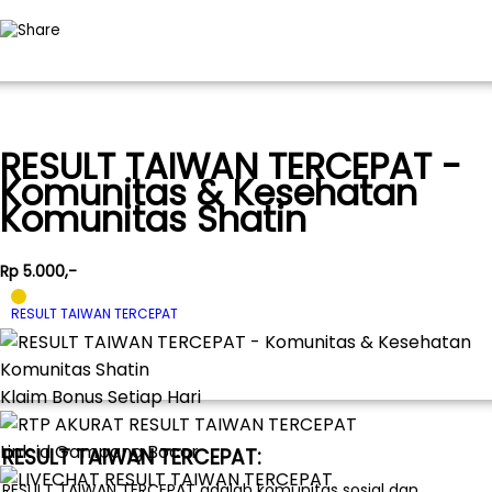
RESULT TAIWAN TERCEPAT -
Komunitas & Kesehatan
Komunitas Shatin
Rp 5.000,-
RESULT TAIWAN TERCEPAT
Klaim Bonus Setiap Hari
Link id Gampang Bocor
RESULT TAIWAN TERCEPAT:
RESULT TAIWAN TERCEPAT adalah komunitas sosial dan