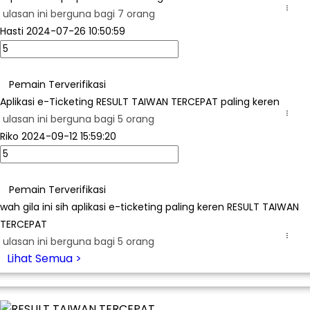
...
ulasan ini berguna bagi 7 orang
Hasti
2024-07-26 10:50:59
Pemain Terverifikasi
Aplikasi e-Ticketing RESULT TAIWAN TERCEPAT paling keren
...
ulasan ini berguna bagi 5 orang
Riko
2024-09-12 15:59:20
Pemain Terverifikasi
wah gila ini sih aplikasi e-ticketing paling keren RESULT TAIWAN
TERCEPAT
...
ulasan ini berguna bagi 5 orang
Lihat Semua >