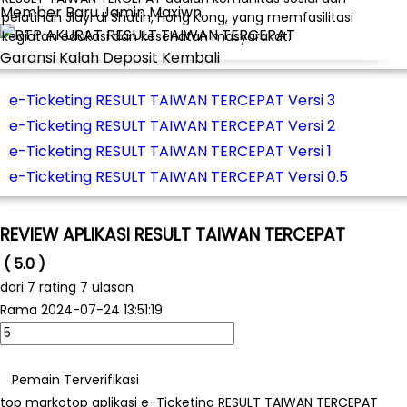
Member Baru Jamin Maxiwn
pelatihan Jiayi di Shatin, Hong Kong, yang memfasilitasi
kegiatan edukasi dan kesehatan masyarakat.
Garansi Kalah Deposit Kembali
e-Ticketing RESULT TAIWAN TERCEPAT Versi 3
e-Ticketing RESULT TAIWAN TERCEPAT Versi 2
e-Ticketing RESULT TAIWAN TERCEPAT Versi 1
e-Ticketing RESULT TAIWAN TERCEPAT Versi 0.5
REVIEW APLIKASI RESULT TAIWAN TERCEPAT
( 5.0 )
dari
7
rating 7 ulasan
Rama
2024-07-24 13:51:19
Pemain Terverifikasi
top markotop aplikasi e-Ticketing RESULT TAIWAN TERCEPAT