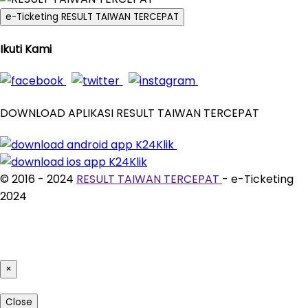
e-Ticketing RESULT TAIWAN TERCEPAT
Ikuti Kami
DOWNLOAD APLIKASI RESULT TAIWAN TERCEPAT
© 2016 - 2024
RESULT TAIWAN TERCEPAT
- e-Ticketing
2024
×
Close