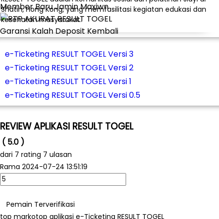
Member Baru Jamin Maxiwn
Shatin, Hong Kong, yang memfasilitasi kegiatan edukasi dan
kesehatan masyarakat.
Garansi Kalah Deposit Kembali
e-Ticketing RESULT TOGEL Versi 3
e-Ticketing RESULT TOGEL Versi 2
e-Ticketing RESULT TOGEL Versi 1
e-Ticketing RESULT TOGEL Versi 0.5
REVIEW APLIKASI RESULT TOGEL
( 5.0 )
dari
7
rating 7 ulasan
Rama
2024-07-24 13:51:19
Pemain Terverifikasi
top markotop aplikasi e-Ticketing RESULT TOGEL