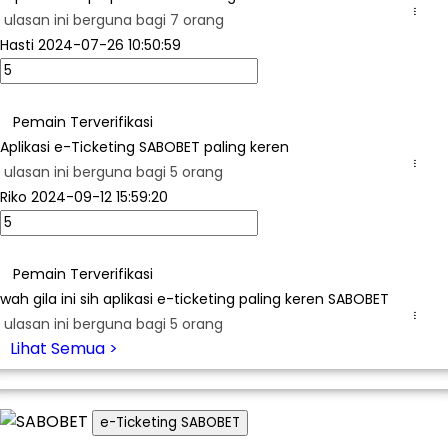
...
ulasan ini berguna bagi 7 orang
Hasti
2024-07-26 10:50:59
Pemain Terverifikasi
Aplikasi e-Ticketing SABOBET paling keren
...
ulasan ini berguna bagi 5 orang
Riko
2024-09-12 15:59:20
Pemain Terverifikasi
wah gila ini sih aplikasi e-ticketing paling keren SABOBET
...
ulasan ini berguna bagi 5 orang
Lihat Semua >
e-Ticketing SABOBET