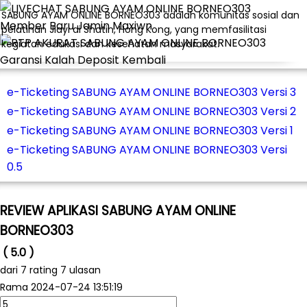
SABUNG AYAM ONLINE BORNEO303 adalah komunitas sosial dan
Member Baru Jamin Maxiwn
pelatihan Jiayi di Shatin, Hong Kong, yang memfasilitasi
kegiatan edukasi dan kesehatan masyarakat.
Garansi Kalah Deposit Kembali
e-Ticketing SABUNG AYAM ONLINE BORNEO303 Versi 3
e-Ticketing SABUNG AYAM ONLINE BORNEO303 Versi 2
e-Ticketing SABUNG AYAM ONLINE BORNEO303 Versi 1
e-Ticketing SABUNG AYAM ONLINE BORNEO303 Versi
0.5
REVIEW APLIKASI SABUNG AYAM ONLINE
BORNEO303
( 5.0 )
dari
7
rating 7 ulasan
Rama
2024-07-24 13:51:19