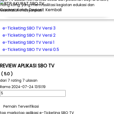
Hong Kong, yang memfasilitasi kegiatan edukasi dan
Garansi Kalah Deposit Kembali
kesehatan masyarakat.
e-Ticketing SBO TV Versi 3
e-Ticketing SBO TV Versi 2
e-Ticketing SBO TV Versi 1
e-Ticketing SBO TV Versi 0.5
REVIEW APLIKASI SBO TV
( 5.0 )
dari
7
rating 7 ulasan
Rama
2024-07-24 13:51:19
Pemain Terverifikasi
top markotop aplikasi e-Ticketing SBO TV