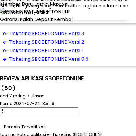
Member Baru Jamin Maxiwn
Shatin, Hong Kong, yang memfasilitasi kegiatan edukasi dan
kesehatan masyarakat.
Garansi Kalah Deposit Kembali
e-Ticketing SBOBETONLINE Versi 3
e-Ticketing SBOBETONLINE Versi 2
e-Ticketing SBOBETONLINE Versi 1
e-Ticketing SBOBETONLINE Versi 0.5
REVIEW APLIKASI SBOBETONLINE
( 5.0 )
dari
7
rating 7 ulasan
Rama
2024-07-24 13:51:19
Pemain Terverifikasi
top markotop aplikasi e-Ticketing SBOBETONLINE