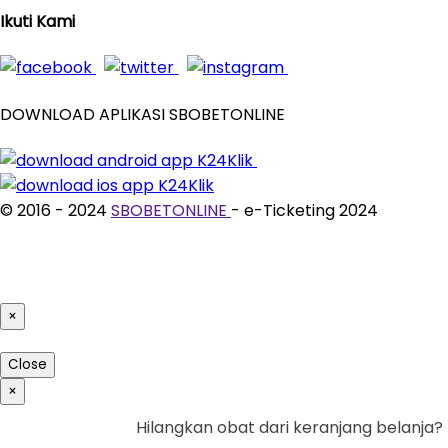
Ikuti Kami
DOWNLOAD APLIKASI SBOBETONLINE
© 2016 - 2024
SBOBETONLINE
- e-Ticketing 2024
×
Close
×
Hilangkan obat dari keranjang belanja?