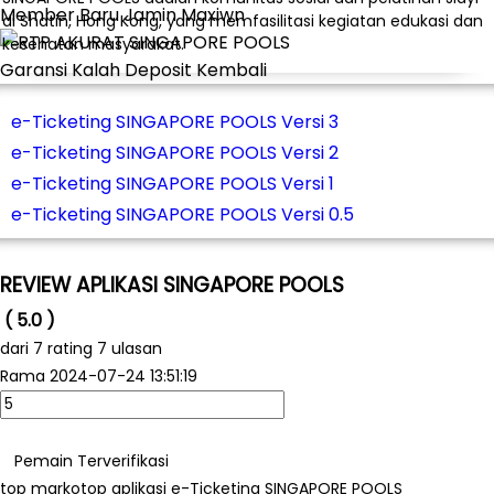
Member Baru Jamin Maxiwn
di Shatin, Hong Kong, yang memfasilitasi kegiatan edukasi dan
kesehatan masyarakat.
Garansi Kalah Deposit Kembali
e-Ticketing SINGAPORE POOLS Versi 3
e-Ticketing SINGAPORE POOLS Versi 2
e-Ticketing SINGAPORE POOLS Versi 1
e-Ticketing SINGAPORE POOLS Versi 0.5
REVIEW APLIKASI SINGAPORE POOLS
( 5.0 )
dari
7
rating 7 ulasan
Rama
2024-07-24 13:51:19
Pemain Terverifikasi
top markotop aplikasi e-Ticketing SINGAPORE POOLS