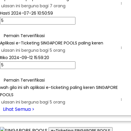
...
ulasan ini berguna bagi 7 orang
Hasti
2024-07-26 10:50:59
Pemain Terverifikasi
Aplikasi e-Ticketing SINGAPORE POOLS paling keren
...
ulasan ini berguna bagi 5 orang
Riko
2024-09-12 15:59:20
Pemain Terverifikasi
wah gila ini sih aplikasi e-ticketing paling keren SINGAPORE
POOLS
...
ulasan ini berguna bagi 5 orang
Lihat Semua >
e-Ticketing SINGAPORE POOLS