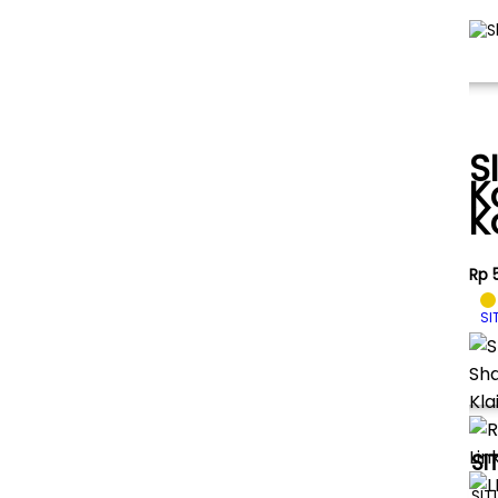
S
K
K
Rp 
SI
Kla
Lin
SI
SIT