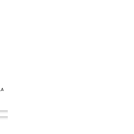
..
..
LA
..