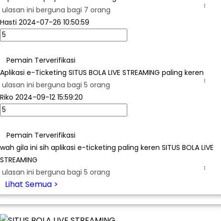
...
ulasan ini berguna bagi 7 orang
Hasti
2024-07-26 10:50:59
Pemain Terverifikasi
Aplikasi e-Ticketing SITUS BOLA LIVE STREAMING paling keren
...
ulasan ini berguna bagi 5 orang
Riko
2024-09-12 15:59:20
Pemain Terverifikasi
wah gila ini sih aplikasi e-ticketing paling keren SITUS BOLA LIVE
STREAMING
...
ulasan ini berguna bagi 5 orang
Lihat Semua >