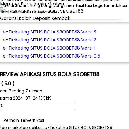
Member Baru Jamin Maxiwn
Jiayi di Shatin, Hong Kong, yang memfasilitasi kegiatan edukasi
dan kesehatan masyarakat.
Garansi Kalah Deposit Kembali
e-Ticketing SITUS BOLA SBOBET88 Versi 3
e-Ticketing SITUS BOLA SBOBET88 Versi 2
e-Ticketing SITUS BOLA SBOBET88 Versi 1
e-Ticketing SITUS BOLA SBOBET88 Versi 0.5
REVIEW APLIKASI SITUS BOLA SBOBET88
( 5.0 )
dari
7
rating 7 ulasan
Rama
2024-07-24 13:51:19
Pemain Terverifikasi
top markotop aplikasi e-Ticketing SITUS BOLA SBOBET88