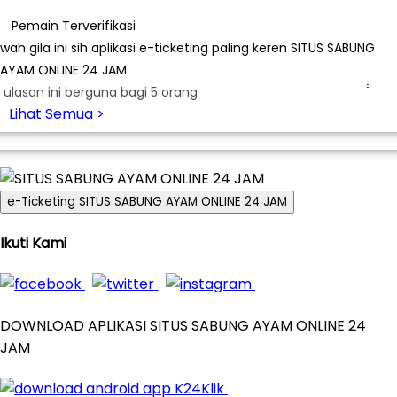
Pemain Terverifikasi
wah gila ini sih aplikasi e-ticketing paling keren SITUS SABUNG
AYAM ONLINE 24 JAM
...
ulasan ini berguna bagi 5 orang
Lihat Semua >
e-Ticketing SITUS SABUNG AYAM ONLINE 24 JAM
Ikuti Kami
DOWNLOAD APLIKASI SITUS SABUNG AYAM ONLINE 24
JAM