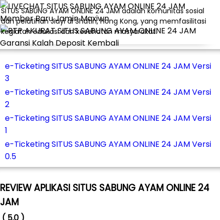
SITUS SABUNG AYAM ONLINE 24 JAM adalah komunitas sosial
Member Baru Jamin Maxiwn
dan pelatihan Jiayi di Shatin, Hong Kong, yang memfasilitasi
kegiatan edukasi dan kesehatan masyarakat.
Garansi Kalah Deposit Kembali
e-Ticketing SITUS SABUNG AYAM ONLINE 24 JAM Versi
3
e-Ticketing SITUS SABUNG AYAM ONLINE 24 JAM Versi
2
e-Ticketing SITUS SABUNG AYAM ONLINE 24 JAM Versi
1
e-Ticketing SITUS SABUNG AYAM ONLINE 24 JAM Versi
0.5
REVIEW APLIKASI SITUS SABUNG AYAM ONLINE 24
JAM
( 5.0 )