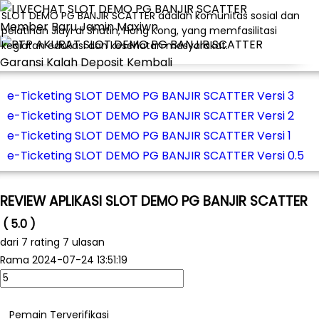
SLOT DEMO PG BANJIR SCATTER adalah komunitas sosial dan
Member Baru Jamin Maxiwn
pelatihan Jiayi di Shatin, Hong Kong, yang memfasilitasi
kegiatan edukasi dan kesehatan masyarakat.
Garansi Kalah Deposit Kembali
e-Ticketing SLOT DEMO PG BANJIR SCATTER Versi 3
e-Ticketing SLOT DEMO PG BANJIR SCATTER Versi 2
e-Ticketing SLOT DEMO PG BANJIR SCATTER Versi 1
e-Ticketing SLOT DEMO PG BANJIR SCATTER Versi 0.5
REVIEW APLIKASI SLOT DEMO PG BANJIR SCATTER
( 5.0 )
dari
7
rating 7 ulasan
Rama
2024-07-24 13:51:19
Pemain Terverifikasi