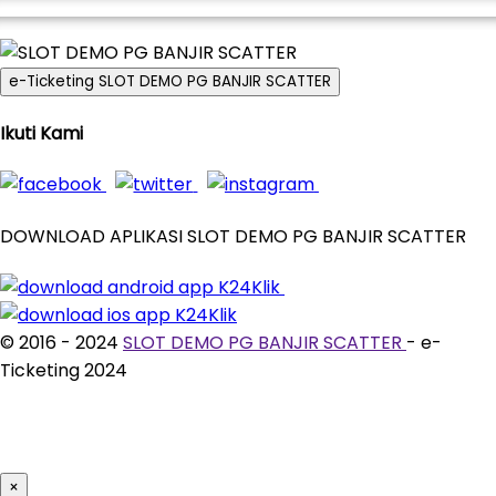
e-Ticketing SLOT DEMO PG BANJIR SCATTER
Ikuti Kami
DOWNLOAD APLIKASI SLOT DEMO PG BANJIR SCATTER
© 2016 - 2024
SLOT DEMO PG BANJIR SCATTER
- e-
Ticketing 2024
×