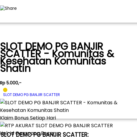
SLOT DEMO PG BANJIR
SCATTER - Komunitas &
Kesehatan Komunitas
Shatin
Rp 5.000,-
SLOT DEMO PG BANJIR SCATTER
Klaim Bonus Setiap Hari
Link id Gampang Bocor
SLOT DEMO PG BANJIR SCATTER: