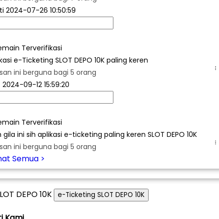
ti
2024-07-26 10:50:59
emain Terverifikasi
ikasi e-Ticketing SLOT DEPO 10K paling keren
.
san ini berguna bagi 5 orang
o
2024-09-12 15:59:20
emain Terverifikasi
 gila ini sih aplikasi e-ticketing paling keren SLOT DEPO 10K
.
san ini berguna bagi 5 orang
ihat Semua >
e-Ticketing SLOT DEPO 10K
ti Kami