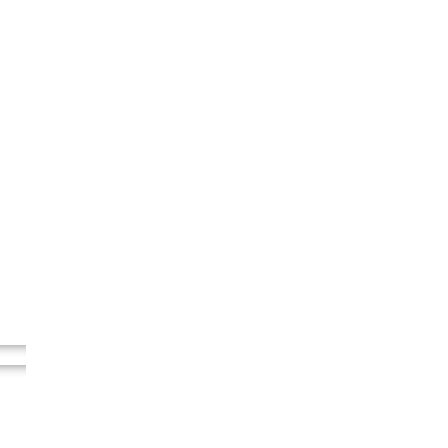
..
..