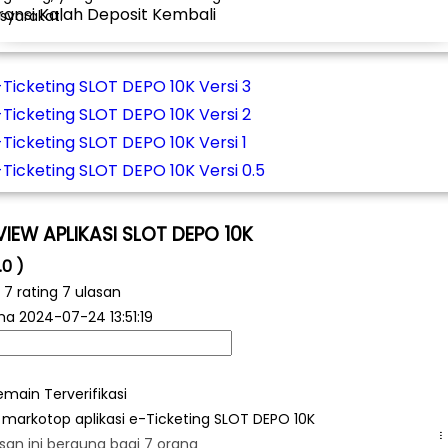
ansi Kalah Deposit Kembali
yarakat.
-Ticketing SLOT DEPO 10K Versi 3
-Ticketing SLOT DEPO 10K Versi 2
Ticketing SLOT DEPO 10K Versi 1
-Ticketing SLOT DEPO 10K Versi 0.5
VIEW APLIKASI SLOT DEPO 10K
.0 )
i
7
rating 7 ulasan
ma
2024-07-24 13:51:19
emain Terverifikasi
 markotop aplikasi e-Ticketing SLOT DEPO 10K
.
san ini berguna bagi 7 orang