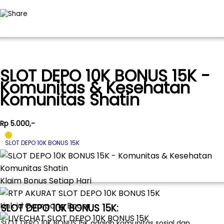
SLOT DEPO 10K BONUS 15K -
Komunitas & Kesehatan
Komunitas Shatin
Rp 5.000,-
SLOT DEPO 10K BONUS 15K
Klaim Bonus Setiap Hari
Link id Gampang Bocor
SLOT DEPO 10K BONUS 15K:
SLOT DEPO 10K BONUS 15K adalah komunitas sosial dan